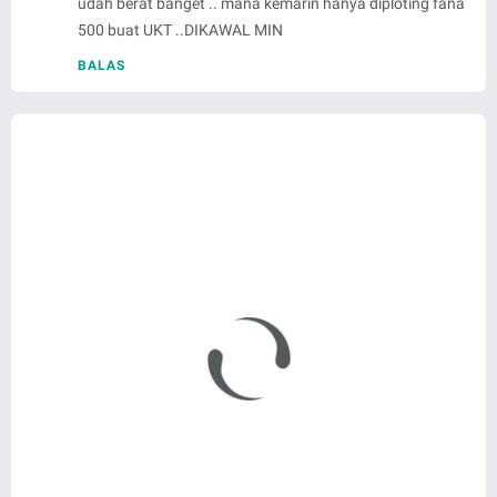
udah berat banget .. mana kemarin hanya diploting fana
500 buat UKT ..DIKAWAL MIN
BALAS