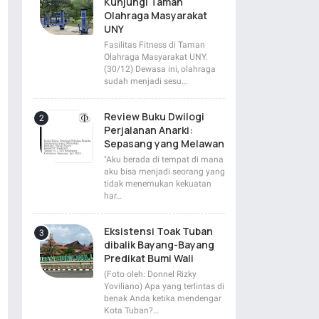
Kunjungi Taman
Olahraga Masyarakat
UNY
Fasilitas Fitness di Taman
Olahraga Masyarakat UNY.
(30/12) Dewasa ini, olahraga
sudah menjadi sesu…
Review Buku Dwilogi
Perjalanan Anarki:
Sepasang yang Melawan
"Aku berada di tempat di mana
aku bisa menjadi seorang yang
tidak menemukan kekuatan
har…
Eksistensi Toak Tuban
dibalik Bayang-Bayang
Predikat Bumi Wali
(Foto oleh: Donnel Rizky
Yoviliano) Apa yang terlintas di
benak Anda ketika mendengar
Kota Tuban?…