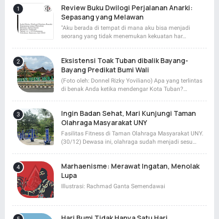
Review Buku Dwilogi Perjalanan Anarki:
Sepasang yang Melawan
"Aku berada di tempat di mana aku bisa menjadi
seorang yang tidak menemukan kekuatan har…
Eksistensi Toak Tuban dibalik Bayang-
Bayang Predikat Bumi Wali
(Foto oleh: Donnel Rizky Yoviliano) Apa yang terlintas
di benak Anda ketika mendengar Kota Tuban?…
Ingin Badan Sehat, Mari Kunjungi Taman
Olahraga Masyarakat UNY
Fasilitas Fitness di Taman Olahraga Masyarakat UNY.
(30/12) Dewasa ini, olahraga sudah menjadi sesu…
Marhaenisme: Merawat Ingatan, Menolak
Lupa
Illustrasi: Rachmad Ganta Semendawai
Hari Bumi Tidak Hanya Satu Hari