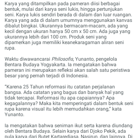
Karya yang ditampilkan pada pameran
diisi berbagai
bentuk, mulai dari karya seni lukis, hingga pertunjukan
seni.
Karya
lukis sendiri berada di dalam dan luar ruangan.
Karya yang ada di dalam umumnya menggunakan kanvas
dibalut
bingkai. Ukurannya bermacam-macam, ada yang
kecil dengan ukuran hanya 50 cm x 50 cm. Ada juga yang
ukurannya lebih dari 100 cm. Produk seni yang
dipamerkan juga memiliki keanekaragaman aliran seni
rupa.
Waktu diwawancarai
Philosofis
,
Yunanto, pengelola
Bentara Budaya Yogyakarta. Ia mengatakan bahwa
pameran ini merupakan refleksi akan salah satu peristiwa
besar yang pernah terjadi di Indonesia.
“Karena 25 Tahun reformasi itu catatan perjalanan
bangsa. Ada catatan yang bagus dan banyak hal yang
tidak tercapai. Reformasi itu apa capaiannya? Apa
kegagalannya? Maka kita memperingati dalam bentuk seni
rupa karena visual itu lebih memudahkan orang,” kata
Yunanto
.
Ia mengatakan bahwa seniman ikut serta karena diundang
oleh Bentara Budaya. Selain karya dari Djoko Pekik, ada
pula karya dari Butet Kartaredjasa, Nasirun, dan lainnya. Di