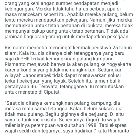
orang yang kehilangan sumber pendapatan menjadi
kebingungan. Mereka tidak tahu harus berbuat apa di
masa mencekam seperti itu. Apabila mereka pulang, belum
tentu mereka mendapatkan pekerjaan. Namun, jika mereka
memutuskan untuk tetap bertahan di
I
bukota, mereka tidak
mempunyai cukup uang untuk tetap bertahan. Tidak ada
jaminan bagi orang-orang untuk mendapatkan pekerjaan.
Rismanto mencoba mengingat kembali peristiwa 25 tahun
silam. Kala itu, dia ditanya oleh tetangganya yang baru
saja di-PHK terkait kemungkinan pulang kampung.
Rismanto menjawab bahwa ia akan pulang ke Yogyakarta
karena kondisi yang tidak memungkinkan. Sedangkan
wilayah Jabodetabek tidak dapat menawarkan solusi
terkait pekerjaan yang layak. Setelah itu, ia membalik
pertanyaan itu. Ternyata, tetangganya itu memutuskan
untuk menetap di Ciputat.
“Saat dia ditanya kemungkinan pulang kampung, dia
merasa malu sama tetangga. Kalau belum sukses, dia
tidak mau pulang. Begitu gigihnya dia berjuang. Di situ
saya tertarik melukis itu. Sebenarnya (figur) itu wajah
milenialnya perempuan waktu tahun 1998. Tapi ekspresi
wajah sedih dan tegarnya, saya hadirkan,” kata Rismanto