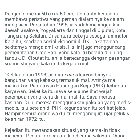
Dengan dimensi 50 cm x 50 cm, Rismanto berusaha
membawa peristiwa yang pernah dialaminya ke dalam
ruang seni. Pada tahun 1998, ia sudah meninggalkan
daerah asalnya, Yogyakarta dan tinggal di Ciputat, Kota
Tangerang Selatan. Di sana, ia bekerja sebagai animator.
Kala itu, keadaan sosial ekonomi di DKI Jakarta dan
sekitarnya mengalami krisis. Hal ini juga mengguncang
pemerintahan Orde Baru yang kala itu berada di ujung
tanduk. Di Ciputat itulah ia bertetangga dengan pasangan
suami istri yang kala itu bekerja di mal.
“Ketika tahun 1998, semua
chaos
karena banyak
bangunan yang kebakar, termasuk mal. Artinya mal
melakukan Pemutusan Hubungan Kerja (PHK) terhadap
karyawan. Seketika itu, saya selalu melihat wajah
perempuan yang kerja di mal-mal itu. Saya merasa
kasihan. Dulu mereka menggunakan pakaian yang modis-
modis, lalu setelah di-PHK, kegundahan itu terlihat jelas.
Hampir semua orang waktu itu menganggur,” ujar pelukis
kelahiran 1972 itu.
Kejadian itu menandakan situasi yang semakin tidak
menentu. Penuh kekacauan di beberapa wilayah. Orang-