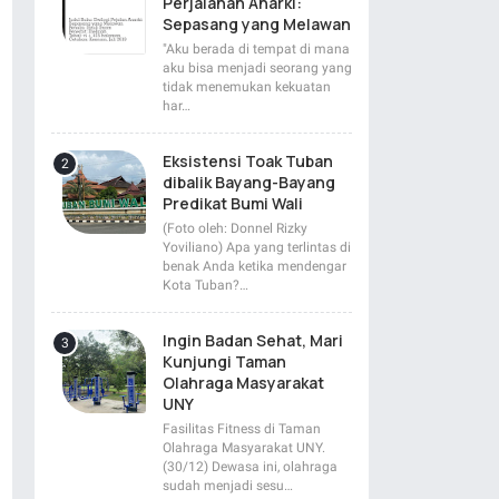
Perjalanan Anarki:
Sepasang yang Melawan
"Aku berada di tempat di mana
aku bisa menjadi seorang yang
tidak menemukan kekuatan
har…
Eksistensi Toak Tuban
dibalik Bayang-Bayang
Predikat Bumi Wali
(Foto oleh: Donnel Rizky
Yoviliano) Apa yang terlintas di
benak Anda ketika mendengar
Kota Tuban?…
Ingin Badan Sehat, Mari
Kunjungi Taman
Olahraga Masyarakat
UNY
Fasilitas Fitness di Taman
Olahraga Masyarakat UNY.
(30/12) Dewasa ini, olahraga
sudah menjadi sesu…