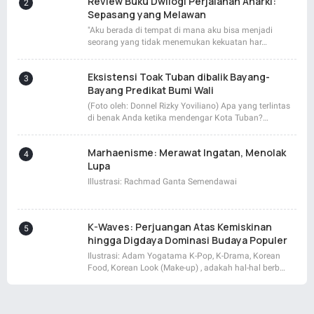
Review Buku Dwilogi Perjalanan Anarki:
Sepasang yang Melawan
"Aku berada di tempat di mana aku bisa menjadi
seorang yang tidak menemukan kekuatan har…
Eksistensi Toak Tuban dibalik Bayang-
Bayang Predikat Bumi Wali
(Foto oleh: Donnel Rizky Yoviliano) Apa yang terlintas
di benak Anda ketika mendengar Kota Tuban?…
Marhaenisme: Merawat Ingatan, Menolak
Lupa
Illustrasi: Rachmad Ganta Semendawai
K-Waves: Perjuangan Atas Kemiskinan
hingga Digdaya Dominasi Budaya Populer
Ilustrasi: Adam Yogatama K-Pop, K-Drama, Korean
Food, Korean Look (Make-up) , adakah hal-hal berb…