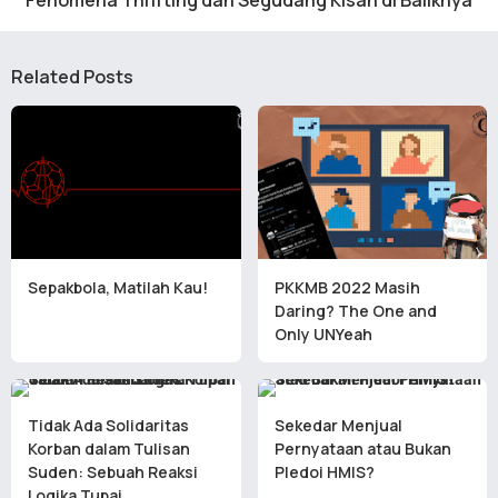
Fenomena Thrifting dan Segudang Kisah di Baliknya
Related Posts
Sepakbola, Matilah Kau!
PKKMB 2022 Masih
Daring? The One and
Only UNYeah
Tidak Ada Solidaritas
Sekedar Menjual
Korban dalam Tulisan
Pernyataan atau Bukan
Suden: Sebuah Reaksi
Pledoi HMIS?
Logika Tupai