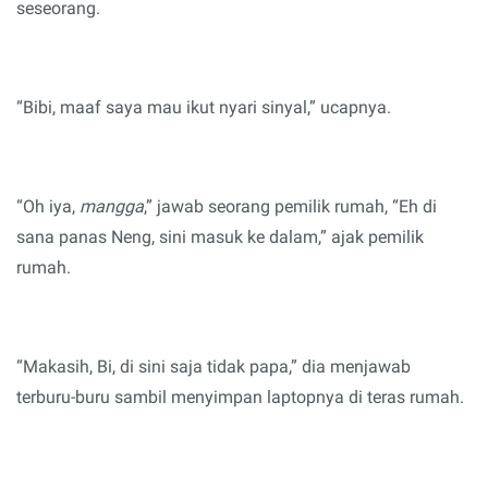
seseorang.
“Bibi, maaf saya mau ikut nyari sinyal,” ucapnya.
“
O
h iya,
mangga
,” jawab seorang pemilik rumah, “
E
h di
sana panas Neng, sini masuk ke dalam,” ajak pemilik
rumah.
“
M
akasih, Bi, di sini saja tidak papa,” dia menjawab
terburu-buru sambil menyimpan laptop
nya
di teras rumah.