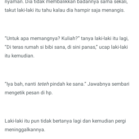
nyaman. Dia tidak membalikkan badannya sama sekali,
takut laki-laki itu tahu kalau dia hampir saja menangis.
“
Untuk
apa
m
emang
nya?
K
uliah?” tanya laki-laki itu lagi
,
“
D
i teras rumah si bibi sana, di sini panas,” ucap laki-laki
itu kemudian.
“Iya bah, nanti
teteh
pindah ke sana.” Jawabnya sembari
mengetik pesan di hp.
Laki-laki itu pun tidak bertanya lagi dan kemudian pergi
meninggalkannya.