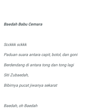
Baedah Babu Cemara
Scckkk sckkk
Paduan suara antara capit, botol, dan goni
Berdendang di
antara tong dan tong lagi
Siti
Z
ubaedah,
Bibirnya pucat jiwanya sekarat
Baedah
, oh B
aedah